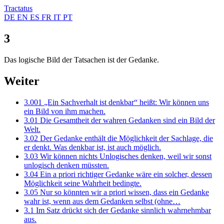
Tractatus
DE
EN
ES
FR
IT
PT
3
Das logische Bild der Tatsachen ist der Gedanke.
Weiter
3.001
„Ein Sachverhalt ist denkbar“ heißt: Wir können uns
ein Bild von ihm machen.
3.01
Die Gesamtheit der wahren Gedanken sind ein Bild der
Welt.
3.02
Der Gedanke enthält die Möglichkeit der Sachlage, die
er denkt. Was denkbar ist, ist auch möglich.
3.03
Wir können nichts Unlogisches denken, weil wir sonst
unlogisch denken müssten.
3.04
Ein a priori richtiger Gedanke wäre ein solcher, dessen
Möglichkeit seine Wahrheit bedingte.
3.05
Nur so könnten wir a priori wissen, dass ein Gedanke
wahr ist, wenn aus dem Gedanken selbst (ohne…
3.1
Im Satz drückt sich der Gedanke sinnlich wahrnehmbar
aus.