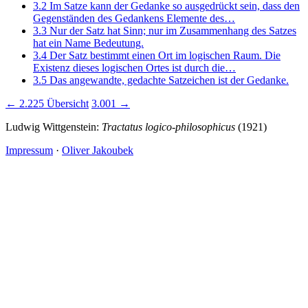
3.2
Im Satze kann der Gedanke so ausgedrückt sein, dass den
Gegenständen des Gedankens Elemente des…
3.3
Nur der Satz hat Sinn; nur im Zusammenhang des Satzes
hat ein Name Bedeutung.
3.4
Der Satz bestimmt einen Ort im logischen Raum. Die
Existenz dieses logischen Ortes ist durch die…
3.5
Das angewandte, gedachte Satzeichen ist der Gedanke.
← 2.225
Übersicht
3.001 →
Ludwig Wittgenstein:
Tractatus logico-philosophicus
(1921)
Impressum
·
Oliver Jakoubek