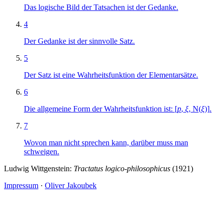
Das logische Bild der Tatsachen ist der Gedanke.
4
Der Gedanke ist der sinnvolle Satz.
5
Der Satz ist eine Wahrheitsfunktion der Elementarsätze.
6
Die allgemeine Form der Wahrheitsfunktion ist:
[
p
,
ξ
,
N
(
ξ
)]
.
7
Wovon man nicht sprechen kann, darüber muss man
schweigen.
Ludwig Wittgenstein:
Tractatus logico-philosophicus
(1921)
Impressum
·
Oliver Jakoubek