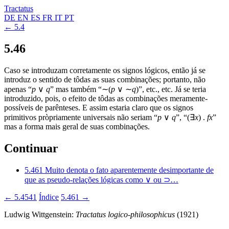
Tractatus
DE
EN
ES
FR
IT
PT
← 5.4
5.46
Caso se introduzam corretamente os signos lógicos, então já se
introduz o sentido de tôdas as suas combinações; portanto, não
apenas “
p
∨
q
” mas também “∼(
p
∨ ∼
q
)”, etc., etc. Já se teria
introduzido, pois, o efeito de tôdas as combinações meramente-
possíveis de parênteses. E assim estaria claro que os signos
primitivos pròpriamente universais não seriam “
p
∨
q
”, “(∃
x
) .
fx
”
mas a forma mais geral de suas combinações.
Continuar
5.461
Muito denota o fato aparentemente desimportante de
que as pseudo-relações lógicas como ∨ ou ⊃…
← 5.4541
Índice
5.461 →
Ludwig Wittgenstein:
Tractatus logico-philosophicus
(1921)