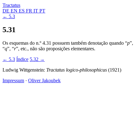
Tractatus
DE
EN
ES
FR
IT
PT
← 5.3
5.31
Os esquemas do n.º 4.31 possuem também denotação quando “
p
”,
“
q
”, “
r
”, etc., não são proposições elementares.
← 5.3
Índice
5.32 →
Ludwig Wittgenstein:
Tractatus logico-philosophicus
(1921)
Impressum
·
Oliver Jakoubek