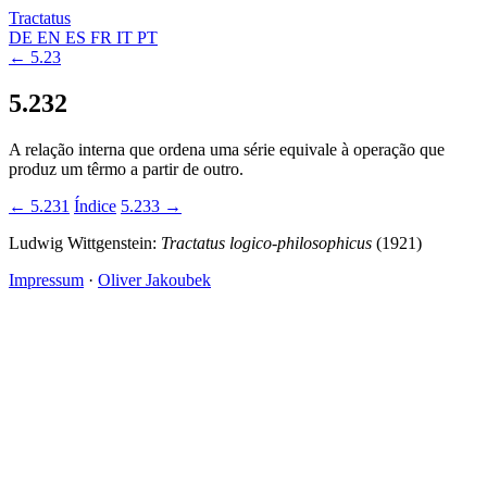
Tractatus
DE
EN
ES
FR
IT
PT
← 5.23
5.232
A relação interna que ordena uma série equivale à operação que
produz um têrmo a partir de outro.
← 5.231
Índice
5.233 →
Ludwig Wittgenstein:
Tractatus logico-philosophicus
(1921)
Impressum
·
Oliver Jakoubek