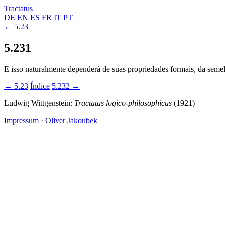
Tractatus
DE
EN
ES
FR
IT
PT
← 5.23
5.231
E isso naturalmente dependerá de suas propriedades formais, da semel
← 5.23
Índice
5.232 →
Ludwig Wittgenstein:
Tractatus logico-philosophicus
(1921)
Impressum
·
Oliver Jakoubek