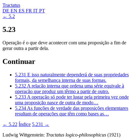
Tractatus
DE
EN
ES
FR
IT
PT
← 5.2
5.23
Operação é o que deve acontecer com uma proposição a fim de
gerar outra a partir dela.
Continuar
5.231
E isso naturalmente dependerá de suas propriedades
formais, da semelhança interna de suas formas.
5.232
A relação interna que ordena uma série equivale à
operação que produz um têrmo a partir de outro.
5.233
A operação só pode ter lugar pela primeira vez onde
uma proposição nasce de outra de modo…
5.234
As funções de verdade das proposições elementares
resultam de operações que têm como bases as…
← 5.22
Índice
5.231 →
Ludwig Wittgenstein:
Tractatus logico-philosophicus
(1921)