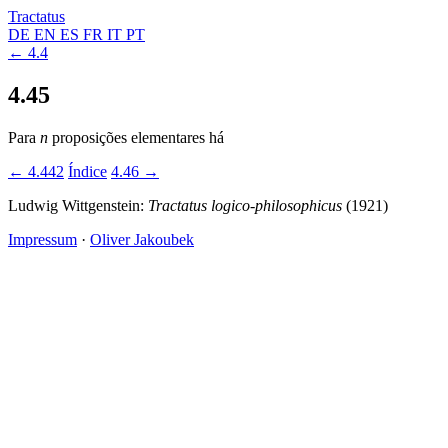
Tractatus
DE
EN
ES
FR
IT
PT
← 4.4
4.45
Para
n
proposições elementares há
← 4.442
Índice
4.46 →
Ludwig Wittgenstein:
Tractatus logico-philosophicus
(1921)
Impressum
·
Oliver Jakoubek