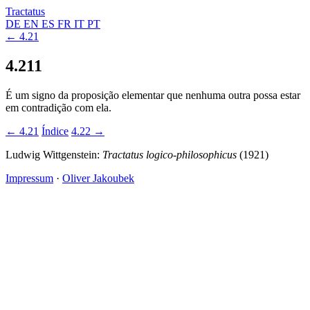
Tractatus
DE
EN
ES
FR
IT
PT
← 4.21
4.211
É um signo da proposição elementar que nenhuma outra possa estar
em contradição com ela.
← 4.21
Índice
4.22 →
Ludwig Wittgenstein:
Tractatus logico-philosophicus
(1921)
Impressum
·
Oliver Jakoubek