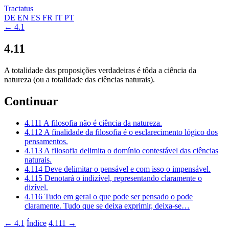
Tractatus
DE
EN
ES
FR
IT
PT
← 4.1
4.11
A totalidade das proposições verdadeiras é tôda a ciência da
natureza (ou a totalidade das ciências naturais).
Continuar
4.111
A filosofia não é ciência da natureza.
4.112
A finalidade da filosofia é o esclarecimento lógico dos
pensamentos.
4.113
A filosofia delimita o domínio contestável das ciências
naturais.
4.114
Deve delimitar o pensável e com isso o impensável.
4.115
Denotará o indizível, representando claramente o
dizível.
4.116
Tudo em geral o que pode ser pensado o pode
claramente. Tudo que se deixa exprimir, deixa-se…
← 4.1
Índice
4.111 →