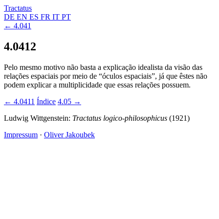
Tractatus
DE
EN
ES
FR
IT
PT
← 4.041
4.0412
Pelo mesmo motivo não basta a explicação idealista da visão das
relações espaciais por meio de “óculos espaciais”, já que êstes não
podem explicar a multiplicidade que essas relações possuem.
← 4.0411
Índice
4.05 →
Ludwig Wittgenstein:
Tractatus logico-philosophicus
(1921)
Impressum
·
Oliver Jakoubek