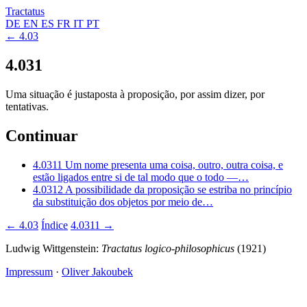
Tractatus
DE
EN
ES
FR
IT
PT
← 4.03
4.031
Uma situação é justaposta à proposição, por assim dizer, por
tentativas.
Continuar
4.0311
Um nome presenta uma coisa, outro, outra coisa, e
estão ligados entre si de tal modo que o todo —…
4.0312
A possibilidade da proposição se estriba no princípio
da substituição dos objetos por meio de…
← 4.03
Índice
4.0311 →
Ludwig Wittgenstein:
Tractatus logico-philosophicus
(1921)
Impressum
·
Oliver Jakoubek