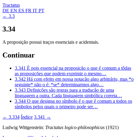
Tractatus
DE
EN
ES
FR
IT
PT
← 3.3
3.34
A proposição possui traços essenciais e acidentais.
Continuar
3.341
É pois essencial na proposição o que é comum a tôdas
as proposições que podem exprimir o mesmo…
3.342
Há com efeito em nossa notação algo arbitrário, mas *o
seguinte* não o é: *se* determinarmos algo…
3.343
Definições são regras para a tradução de uma
linguagem a outra. Cada linguagem simbólica correta…
3.344
O que designa no símbolo é o que é comum a todos os
símbolos pelos quais o primeiro pode ser…
← 3.334
Índice
3.341 →
Ludwig Wittgenstein:
Tractatus logico-philosophicus
(1921)