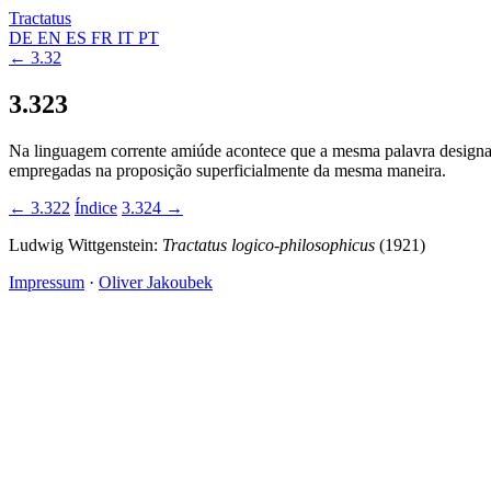
Tractatus
DE
EN
ES
FR
IT
PT
← 3.32
3.323
Na linguagem corrente amiúde acontece que a mesma palavra designa 
empregadas na proposição superficialmente da mesma maneira.
← 3.322
Índice
3.324 →
Ludwig Wittgenstein:
Tractatus logico-philosophicus
(1921)
Impressum
·
Oliver Jakoubek