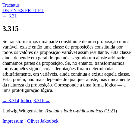
Tractatus
DE
EN
ES
FR
IT
PT
← 3.31
3.315
Se transformarmos uma parte constituinte de uma proposição numa
variável, existe então uma classe de proposições constituída por
todos os valôres da proposição variável assim resultante. Esta classe
ainda depende em geral do que nós, segundo um ajuste arbitrário,
chamamos partes da proposição. Se, no entanto, transformarmos
todos aquêles signos, cujas denotações foram determinadas
arbitràriamente, em variáveis, ainda continua a existir aquela classe.
Esta, porém, não mais depende de qualquer ajuste, mas ùnicamente
da natureza da proposição. Corresponde a uma forma lógica — a
uma protofiguração lógica.
← 3.314
Índice
3.316 →
Ludwig Wittgenstein:
Tractatus logico-philosophicus
(1921)
Impressum
·
Oliver Jakoubek