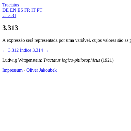
Tractatus
DE
EN
ES
FR
IT
PT
← 3.31
3.313
A expressão será representada por uma variável, cujos valores são as
← 3.312
Índice
3.314 →
Ludwig Wittgenstein:
Tractatus logico-philosophicus
(1921)
Impressum
·
Oliver Jakoubek