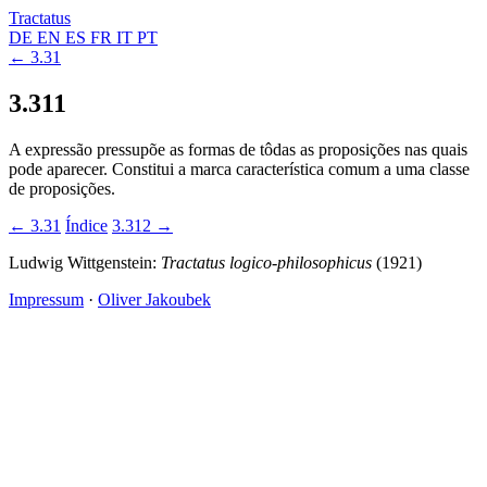
Tractatus
DE
EN
ES
FR
IT
PT
← 3.31
3.311
A expressão pressupõe as formas de tôdas as proposições nas quais
pode aparecer. Constitui a marca característica comum a uma classe
de proposições.
← 3.31
Índice
3.312 →
Ludwig Wittgenstein:
Tractatus logico-philosophicus
(1921)
Impressum
·
Oliver Jakoubek