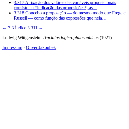
3.317
A fixação dos valôres das variáveis proposicionais
consiste na *indicação das proposições*, as…
3.318
Concebo a proposição — do mesmo modo que Frege e
Russell — como função das expressões que nela…
← 3.3
Índice
3.311 →
Ludwig Wittgenstein:
Tractatus logico-philosophicus
(1921)
Impressum
·
Oliver Jakoubek