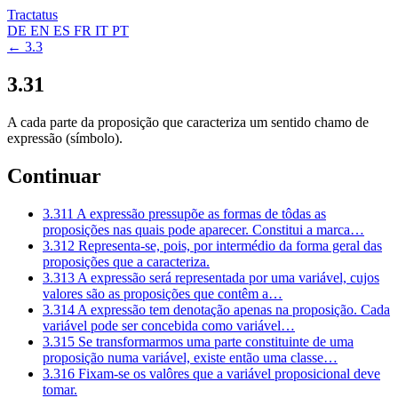
Tractatus
DE
EN
ES
FR
IT
PT
← 3.3
3.31
A cada parte da proposição que caracteriza um sentido chamo de
expressão (símbolo).
Continuar
3.311
A expressão pressupõe as formas de tôdas as
proposições nas quais pode aparecer. Constitui a marca…
3.312
Representa-se, pois, por intermédio da forma geral das
proposições que a caracteriza.
3.313
A expressão será representada por uma variável, cujos
valores são as proposições que contêm a…
3.314
A expressão tem denotação apenas na proposição. Cada
variável pode ser concebida como variável…
3.315
Se transformarmos uma parte constituinte de uma
proposição numa variável, existe então uma classe…
3.316
Fixam-se os valôres que a variável proposicional deve
tomar.