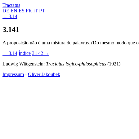
Tractatus
DE
EN
ES
FR
IT
PT
← 3.14
3.141
A proposição não é uma mistura de palavras. (Do mesmo modo que o 
← 3.14
Índice
3.142 →
Ludwig Wittgenstein:
Tractatus logico-philosophicus
(1921)
Impressum
·
Oliver Jakoubek