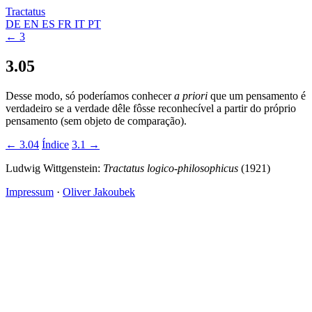
Tractatus
DE
EN
ES
FR
IT
PT
← 3
3.05
Desse modo, só poderíamos conhecer
a priori
que um pensamento é
verdadeiro se a verdade dêle fôsse reconhecível a partir do próprio
pensamento (sem objeto de comparação).
← 3.04
Índice
3.1 →
Ludwig Wittgenstein:
Tractatus logico-philosophicus
(1921)
Impressum
·
Oliver Jakoubek