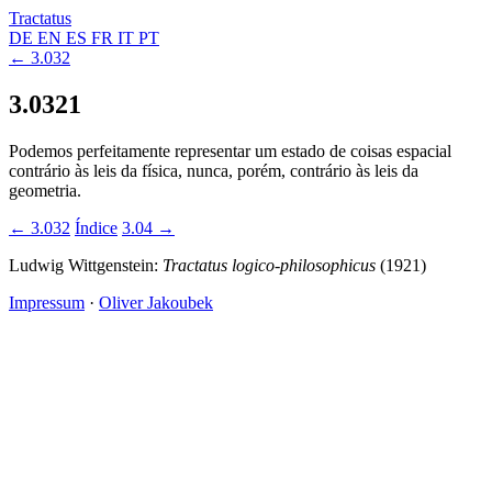
Tractatus
DE
EN
ES
FR
IT
PT
← 3.032
3.0321
Podemos perfeitamente representar um estado de coisas espacial
contrário às leis da física, nunca, porém, contrário às leis da
geometria.
← 3.032
Índice
3.04 →
Ludwig Wittgenstein:
Tractatus logico-philosophicus
(1921)
Impressum
·
Oliver Jakoubek