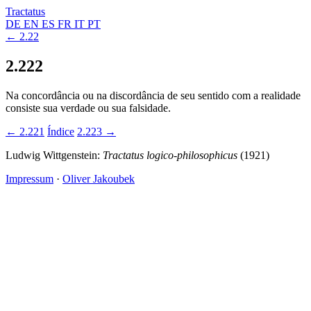
Tractatus
DE
EN
ES
FR
IT
PT
← 2.22
2.222
Na concordância ou na discordância de seu sentido com a realidade
consiste sua verdade ou sua falsidade.
← 2.221
Índice
2.223 →
Ludwig Wittgenstein:
Tractatus logico-philosophicus
(1921)
Impressum
·
Oliver Jakoubek