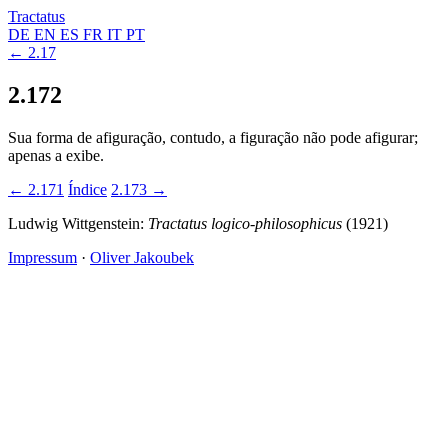
Tractatus
DE
EN
ES
FR
IT
PT
← 2.17
2.172
Sua forma de afiguração, contudo, a figuração não pode afigurar;
apenas a exibe.
← 2.171
Índice
2.173 →
Ludwig Wittgenstein:
Tractatus logico-philosophicus
(1921)
Impressum
·
Oliver Jakoubek