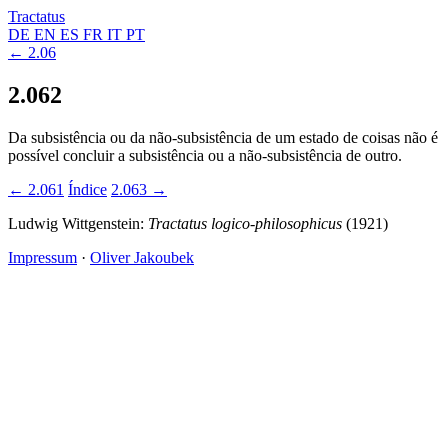
Tractatus
DE
EN
ES
FR
IT
PT
← 2.06
2.062
Da subsistência ou da não-subsistência de um estado de coisas não é
possível concluir a subsistência ou a não-subsistência de outro.
← 2.061
Índice
2.063 →
Ludwig Wittgenstein:
Tractatus logico-philosophicus
(1921)
Impressum
·
Oliver Jakoubek