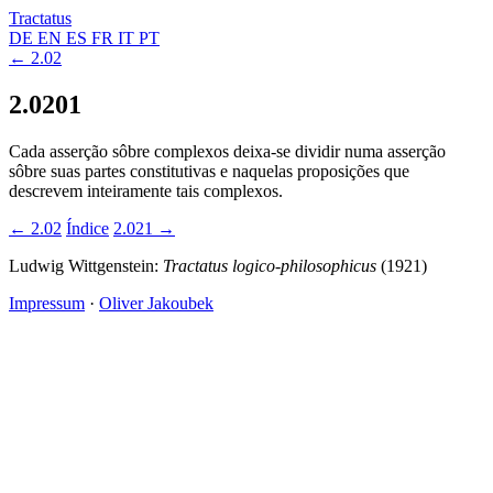
Tractatus
DE
EN
ES
FR
IT
PT
← 2.02
2.0201
Cada asserção sôbre complexos deixa-se dividir numa asserção
sôbre suas partes constitutivas e naquelas proposições que
descrevem inteiramente tais complexos.
← 2.02
Índice
2.021 →
Ludwig Wittgenstein:
Tractatus logico-philosophicus
(1921)
Impressum
·
Oliver Jakoubek