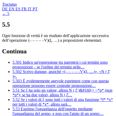
Tractatus
DE
EN
ES
FR
IT
PT
← 5
5.5
Ogni funzione di verità è un risultato dell’applicazione successiva
dell’operazione (– – – – –V)(ξ, …) a proposizioni elementari.
Continua
5.501
Indico un'espressione tra parentesi i cui termini sono
proposizioni – se l'ordine dei termini nella…
5.502
Scrivo dunque, anziché «(– – – – –V)(ξ, ....)», «N ( ξ̄
)».
5.503
È evidentemente agevole esprimere come con questa
operazione possono essere costruite proposizioni…
5.51
Se ξ ha solo un valore, allora N ( ξ̄ )&#160;= ~*p* (non
*p*); se ha due valori, allora N ( ξ̄…
5.52
Se i valori di ξ sono tutti i valori di una funzione *f* *x*
per tutti i valori di *x*, allora sarà…
5.53
Esprimo l'uguaglianza dell'oggetto mediante
l'uguaglianza del segno, e non con l'aiuto di un segno…