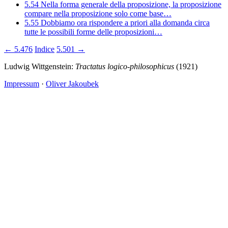
5.54
Nella forma generale della proposizione, la proposizione
compare nella proposizione solo come base…
5.55
Dobbiamo ora rispondere a priori alla domanda circa
tutte le possibili forme delle proposizioni…
← 5.476
Indice
5.501 →
Ludwig Wittgenstein:
Tractatus logico-philosophicus
(1921)
Impressum
·
Oliver Jakoubek