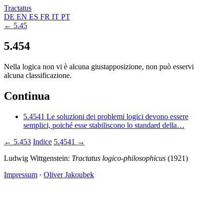
Tractatus
DE
EN
ES
FR
IT
PT
← 5.45
5.454
Nella logica non vi è alcuna giustapposizione, non può esservi
alcuna classificazione.
Continua
5.4541
Le soluzioni dei problemi logici devono essere
semplici, poiché esse stabiliscono lo standard della…
← 5.453
Indice
5.4541 →
Ludwig Wittgenstein:
Tractatus logico-philosophicus
(1921)
Impressum
·
Oliver Jakoubek