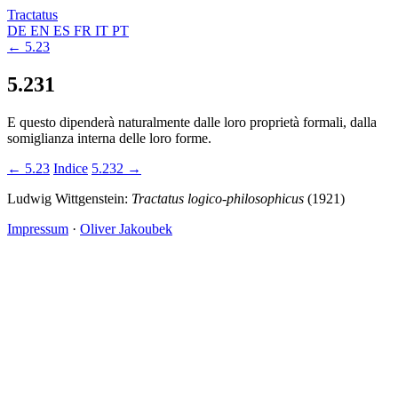
Tractatus
DE
EN
ES
FR
IT
PT
← 5.23
5.231
E questo dipenderà naturalmente dalle loro proprietà formali, dalla
somiglianza interna delle loro forme.
← 5.23
Indice
5.232 →
Ludwig Wittgenstein:
Tractatus logico-philosophicus
(1921)
Impressum
·
Oliver Jakoubek