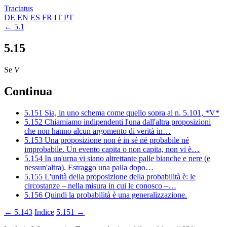
Tractatus
DE
EN
ES
FR
IT
PT
← 5.1
5.15
Se
V
Continua
5.151
Sia, in uno schema come quello sopra al n. 5.101, *V*
5.152
Chiamiamo indipendenti l'una dall'altra proposizioni
che non hanno alcun argomento di verità in…
5.153
Una proposizione non è in sé né probabile né
improbabile. Un evento capita o non capita, non vi è…
5.154
In un'urna vi siano altrettante palle bianche e nere (e
nessun'altra). Estraggo una palla dopo…
5.155
L'unità della proposizione della probabilità è: le
circostanze – nella misura in cui le conosco –…
5.156
Quindi la probabilità è una generalizzazione.
← 5.143
Indice
5.151 →