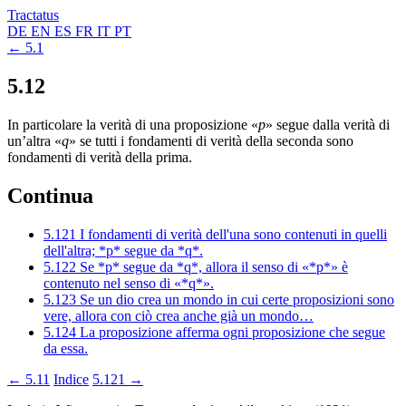
Tractatus
DE
EN
ES
FR
IT
PT
← 5.1
5.12
In particolare la verità di una proposizione «
p
» segue dalla verità di
un’altra «
q
» se tutti i fondamenti di verità della seconda sono
fondamenti di verità della prima.
Continua
5.121
I fondamenti di verità dell'una sono contenuti in quelli
dell'altra; *p* segue da *q*.
5.122
Se *p* segue da *q*, allora il senso di «*p*» è
contenuto nel senso di «*q*».
5.123
Se un dio crea un mondo in cui certe proposizioni sono
vere, allora con ciò crea anche già un mondo…
5.124
La proposizione afferma ogni proposizione che segue
da essa.
← 5.11
Indice
5.121 →