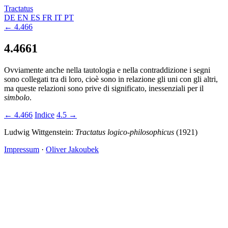
Tractatus
DE
EN
ES
FR
IT
PT
← 4.466
4.4661
Ovviamente anche nella tautologia e nella contraddizione i segni
sono collegati tra di loro, cioè sono in relazione gli uni con gli altri,
ma queste relazioni sono prive di significato, inessenziali per il
simbolo
.
← 4.466
Indice
4.5 →
Ludwig Wittgenstein:
Tractatus logico-philosophicus
(1921)
Impressum
·
Oliver Jakoubek