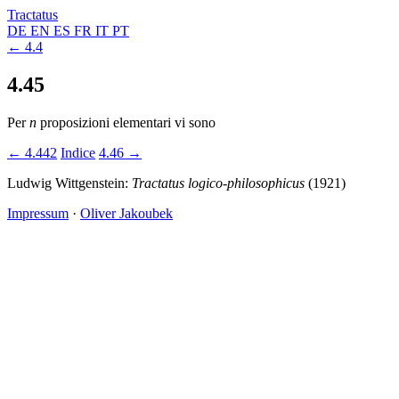
Tractatus
DE
EN
ES
FR
IT
PT
← 4.4
4.45
Per
n
proposizioni elementari vi sono
← 4.442
Indice
4.46 →
Ludwig Wittgenstein:
Tractatus logico-philosophicus
(1921)
Impressum
·
Oliver Jakoubek