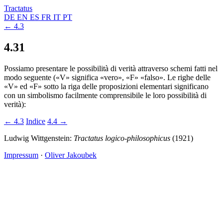
Tractatus
DE
EN
ES
FR
IT
PT
← 4.3
4.31
Possiamo presentare le possibilità di verità attraverso schemi fatti nel
modo seguente («V» significa «vero», «F» «falso». Le righe delle
«V» ed «F» sotto la riga delle proposizioni elementari significano
con un simbolismo facilmente comprensibile le loro possibilità di
verità):
← 4.3
Indice
4.4 →
Ludwig Wittgenstein:
Tractatus logico-philosophicus
(1921)
Impressum
·
Oliver Jakoubek