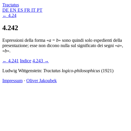
Tractatus
DE
EN
ES
FR
IT
PT
← 4.24
4.242
Espressioni della forma «
a
=
b
» sono quindi solo espedienti della
presentazione; esse non dicono nulla sul significato dei segni «
a
»,
«
b
».
← 4.241
Indice
4.243 →
Ludwig Wittgenstein:
Tractatus logico-philosophicus
(1921)
Impressum
·
Oliver Jakoubek