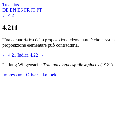
Tractatus
DE
EN
ES
FR
IT
PT
← 4.21
4.211
Una caratteristica della proposizione elementare è che nessuna
proposizione elementare può contraddirla.
← 4.21
Indice
4.22 →
Ludwig Wittgenstein:
Tractatus logico-philosophicus
(1921)
Impressum
·
Oliver Jakoubek