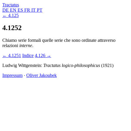
Tractatus
DE
EN
ES
FR
IT
PT
← 4.125
4.1252
Chiamo serie formali quelle serie che sono ordinate attraverso
relazioni
interne
.
← 4.1251
Indice
4.126 →
Ludwig Wittgenstein:
Tractatus logico-philosophicus
(1921)
Impressum
·
Oliver Jakoubek