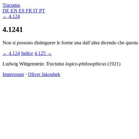
Tractatus
DE
EN
ES
FR
IT
PT
← 4.124
4.1241
Non si possono distinguere le forme una dall’altra dicendo che questa 
← 4.124
Indice
4.125 →
Ludwig Wittgenstein:
Tractatus logico-philosophicus
(1921)
Impressum
·
Oliver Jakoubek