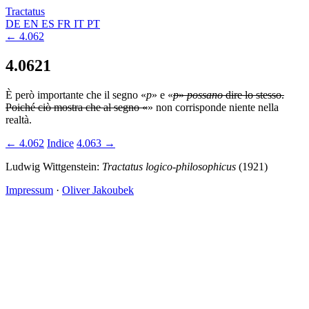
Tractatus
DE
EN
ES
FR
IT
PT
← 4.062
4.0621
È però importante che il segno «
p
» e «
p
»
possano
dire lo stesso.
Poiché ciò mostra che al segno «
» non corrisponde niente nella
realtà.
← 4.062
Indice
4.063 →
Ludwig Wittgenstein:
Tractatus logico-philosophicus
(1921)
Impressum
·
Oliver Jakoubek