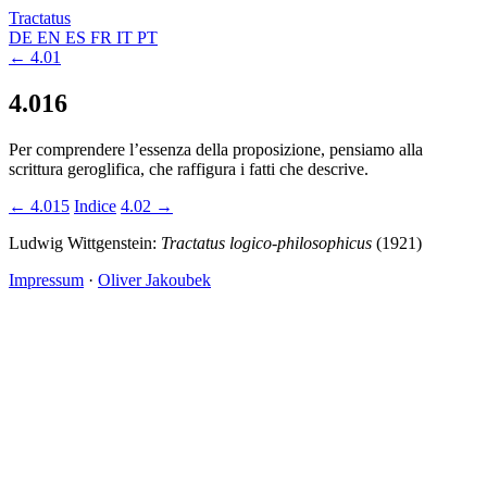
Tractatus
DE
EN
ES
FR
IT
PT
← 4.01
4.016
Per comprendere l’essenza della proposizione, pensiamo alla
scrittura geroglifica, che raffigura i fatti che descrive.
← 4.015
Indice
4.02 →
Ludwig Wittgenstein:
Tractatus logico-philosophicus
(1921)
Impressum
·
Oliver Jakoubek