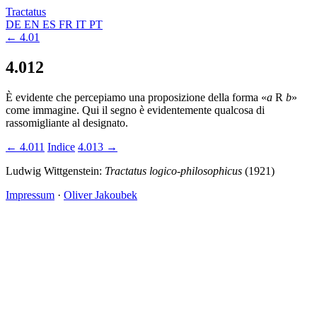
Tractatus
DE
EN
ES
FR
IT
PT
← 4.01
4.012
È evidente che percepiamo una proposizione della forma «
a
R
b
»
come immagine. Qui il segno è evidentemente qualcosa di
rassomigliante al designato.
← 4.011
Indice
4.013 →
Ludwig Wittgenstein:
Tractatus logico-philosophicus
(1921)
Impressum
·
Oliver Jakoubek