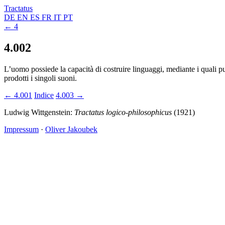
Tractatus
DE
EN
ES
FR
IT
PT
← 4
4.002
L’uomo possiede la capacità di costruire linguaggi, mediante i quali p
prodotti i singoli suoni.
← 4.001
Indice
4.003 →
Ludwig Wittgenstein:
Tractatus logico-philosophicus
(1921)
Impressum
·
Oliver Jakoubek