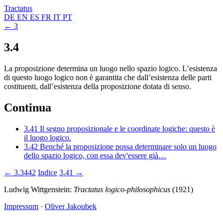
Tractatus
DE
EN
ES
FR
IT
PT
← 3
3.4
La proposizione determina un luogo nello spazio logico. L’esistenza
di questo luogo logico non è garantita che dall’esistenza delle parti
costituenti, dall’esistenza della proposizione dotata di senso.
Continua
3.41
Il segno proposizionale e le coordinate logiche: questo è
il luogo logico.
3.42
Benché la proposizione possa determinare solo un luogo
dello spazio logico, con essa dev'essere già…
← 3.3442
Indice
3.41 →
Ludwig Wittgenstein:
Tractatus logico-philosophicus
(1921)
Impressum
·
Oliver Jakoubek