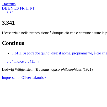
Tractatus
DE
EN
ES
FR
IT
PT
← 3.34
3.341
L’essenziale nella proposizione è dunque ciò che è comune a tutte le 
Continua
3.3411
Si potrebbe quindi dire: il nome, propriamente, è ciò ch
← 3.34
Indice
3.3411 →
Ludwig Wittgenstein:
Tractatus logico-philosophicus
(1921)
Impressum
·
Oliver Jakoubek