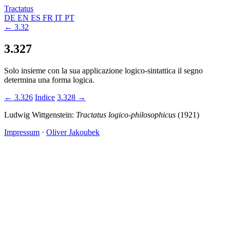
Tractatus
DE
EN
ES
FR
IT
PT
← 3.32
3.327
Solo insieme con la sua applicazione logico-sintattica il segno
determina una forma logica.
← 3.326
Indice
3.328 →
Ludwig Wittgenstein:
Tractatus logico-philosophicus
(1921)
Impressum
·
Oliver Jakoubek