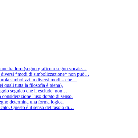
mune tra loro (segno grafico o segno vocale…
e diversi *modi di simbolizzazione* non può…
arola simbolizzi in diversi modi – che…
quali tutta la filosofia è piena).
uaggio segnico che li esclude, non…
 considerazione l'uso dotato di senso.
 segno determina una forma logica.
icato. Questo è il senso del rasoio di…