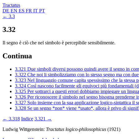
Tractatus
DE
EN
ES
FR
IT
PT
← 3.3
3.32
Il segno è ciò che nel simbolo è percepibile sensibilmente.
Continua
3.321
Due simboli diversi possono quindi avere il segno in co
3.322
Che noi li simbolizziamo con lo stesso segno ma con du
3.323
Nel linguaggio comune capita spessissimo che la stessa p
3.324
Così nascono facilmente gli equivoci più fondamentali (dei 
3.325
Per sottrarci a questi errori dobbiamo impiegare un ling
3.326
Per riconoscere il simbolo nel segno bisogna prenderne in
3.327
Solo insieme con la sua applicazione logico-sintattica il
3.328
Se un segno *non* viene *usato*, allora è privo di signif
← 3.318
Indice
3.321 →
Ludwig Wittgenstein:
Tractatus logico-philosophicus
(1921)