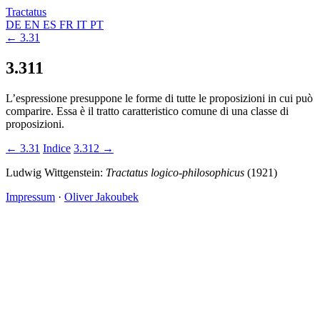
Tractatus
DE
EN
ES
FR
IT
PT
← 3.31
3.311
L’espressione presuppone le forme di tutte le proposizioni in cui può
comparire. Essa è il tratto caratteristico comune di una classe di
proposizioni.
← 3.31
Indice
3.312 →
Ludwig Wittgenstein:
Tractatus logico-philosophicus
(1921)
Impressum
·
Oliver Jakoubek