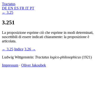
Tractatus
DE
EN
ES
FR
IT
PT
← 3.25
3.251
La proposizione esprime ciò che esprime in modi determinati,
suscettibili di essere indicati chiaramente: la proposizione è
articolata.
← 3.25
Indice
3.26 →
Ludwig Wittgenstein:
Tractatus logico-philosophicus
(1921)
Impressum
·
Oliver Jakoubek