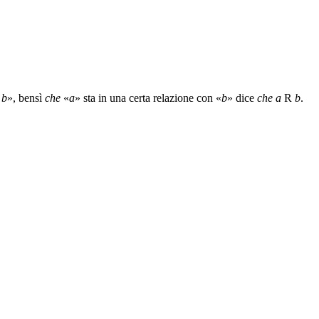
n
b
», bensì
che
«
a
» sta in una certa relazione con «
b
» dice
che
a
R
b
.