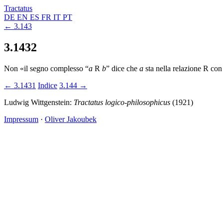
Tractatus
DE
EN
ES
FR
IT
PT
← 3.143
3.1432
Non «il segno complesso “
a
R
b
” dice che
a
sta nella relazione R co
← 3.1431
Indice
3.144 →
Ludwig Wittgenstein:
Tractatus logico-philosophicus
(1921)
Impressum
·
Oliver Jakoubek