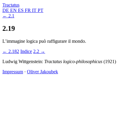
Tractatus
DE
EN
ES
FR
IT
PT
← 2.1
2.19
L’immagine logica può raffigurare il mondo.
← 2.182
Indice
2.2 →
Ludwig Wittgenstein:
Tractatus logico-philosophicus
(1921)
Impressum
·
Oliver Jakoubek