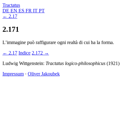
Tractatus
DE
EN
ES
FR
IT
PT
← 2.17
2.171
L’immagine può raffigurare ogni realtà di cui ha la forma.
← 2.17
Indice
2.172 →
Ludwig Wittgenstein:
Tractatus logico-philosophicus
(1921)
Impressum
·
Oliver Jakoubek